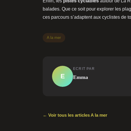
Enfin, les
pistes cyclables
autour de La R
balades. Que ce soit pour explorer les plag
ces parcours s’adaptent aux cyclistes de t
A la mer
ECRIT PAR
E
Emma
← Voir tous les articles A la mer