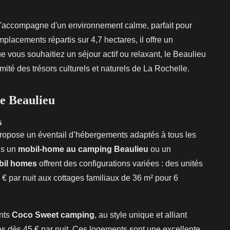
e s'accompagne d'un environnement calme, parfait pour
acements répartis sur 4,7 hectares, il offre un
ue vous souhaitiez un séjour actif ou relaxant, le Beaulieu
ité des trésors culturels et naturels de La Rochelle.
e Beaulieu
s
ropose un éventail d’hébergements adaptés à tous les
ns un
mobil-home au camping Beaulieu
ou un
bil homes
offrent des configurations variées : des unités
€ par nuit aux cottages familiaux de 36 m² pour 6
ents
Coco Sweet camping
, au style unique et alliant
nes dès 45 € par nuit. Ces logements sont une excellente