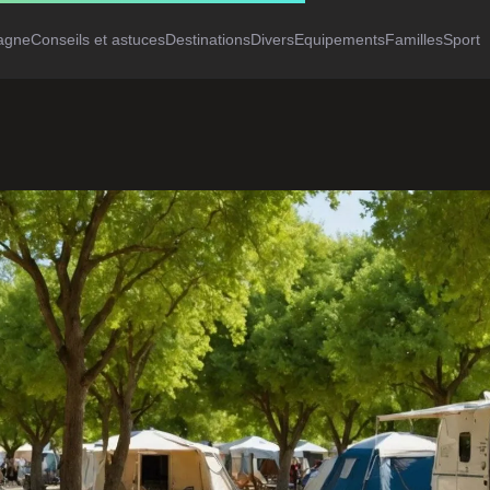
agne
Conseils et astuces
Destinations
Divers
Equipements
Familles
Sport