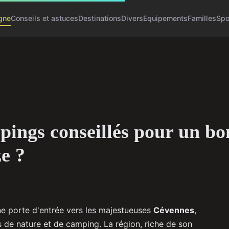
gne
Conseils et astuces
Destinations
Divers
Equipements
Familles
Spo
pings conseillés pour un bon
e ?
ne porte d'entrée vers les majestueuses
Cévennes
,
s de nature et de camping. La région, riche de son