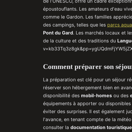
de l'UNESCO, offre un cadre exception
époustouflants. Les amateurs d'eau vive
comme le Gardon. Les familles apprécie
des campings, telles que les
parcs aqua
Pont du Gard
. Les marchés locaux et le
de la culture et des traditions du
Langu
v=kb33Tq3z8gk&pp=ygUQdmFjYW5j
Comment préparer son séjou
La préparation est clé pour un séjour r
réserver son hébergement bien en avance
disponibilité des
mobil-homes
ou des
équipements à apporter ou disponibles
éviter des surprises. Il est également ju
l'avance, en tenant compte de la météo
consulter la
documentation touristique