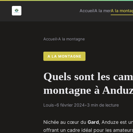
Accueil
A la mer
A la monta
Accueil
›
A la montagne
A LA MONTAGNE
Quels sont les cam
montagne à Anduz
Louis
•
6 février 2024
•
3 min de lecture
Nichée au cœur du
Gard
, Anduze est u
offrant un cadre idéal pour les amateur