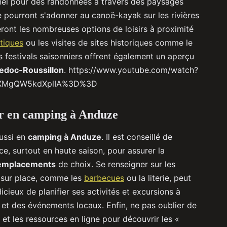
nel pour des randonnées à travers des paysages
 pourront s'adonner au canoë-kayak sur les rivières
ront les nombreuses options de loisirs à proximité
tiques
ou les visites de sites historiques comme le
s festivals saisonniers offrent également un aperçu
edoc-Roussillon
. https://www.youtube.com/watch?
ZXMgQW5kdXplIA%3D%3D
r en camping à Anduze
éussi en
camping à Anduze
. Il est conseillé de
, surtout en haute saison, pour assurer la
emplacements
de choix. Se renseigner sur les
 sur place, comme les
barbecues
ou la literie, peut
dicieux de planifier ses activités et excursions à
 et des événements locaux. Enfin, ne pas oublier de
et les ressources en ligne pour découvrir les «