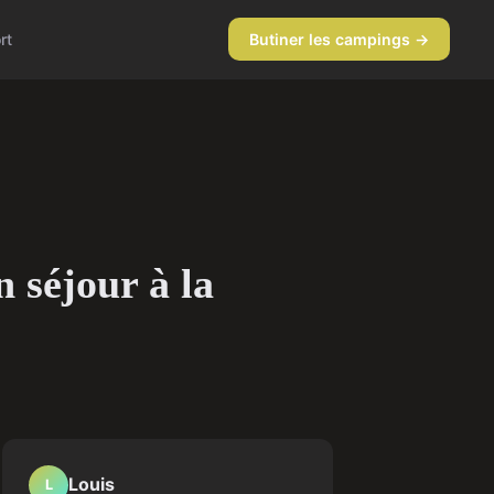
rt
Butiner les campings →
 séjour à la
Louis
L