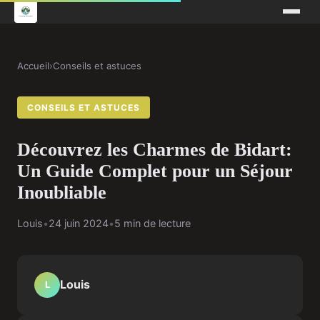
Accueil
›
Conseils et astuces
CONSEILS ET ASTUCES
Découvrez les Charmes de Bidart:
Un Guide Complet pour un Séjour
Inoubliable
Louis
•
24 juin 2024
•
5 min de lecture
Louis
L