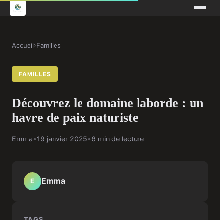
Accueil
›
Familles
FAMILLES
Découvrez le domaine laborde : un
havre de paix naturiste
Emma
•
19 janvier 2025
•
6 min de lecture
Emma
E
TAGS