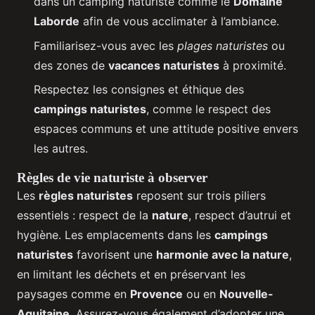
dans un camping naturiste comme le
Domaine
Laborde
afin de vous acclimater à l’ambiance.
Familiarisez-vous avec les
plages naturistes
ou
des zones de
vacances naturistes
à proximité.
Respectez les consignes et éthique des
campings naturistes
, comme le respect des
espaces communs et une attitude positive envers
les autres.
Règles de vie naturiste à observer
Les
règles naturistes
reposent sur trois piliers
essentiels : respect de la
nature
, respect d’autrui et
hygiène. Les emplacements dans les
campings
naturistes
favorisent une
harmonie avec la nature
,
en limitant les déchets et en préservant les
paysages comme en
Provence
ou en
Nouvelle-
Aquitaine
. Assurez-vous également d’adopter une