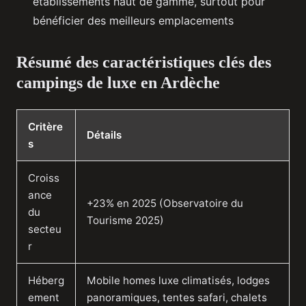
établissements haut de gamme, surtout pour
bénéficier des meilleurs emplacements
Résumé des caractéristiques clés des
campings de luxe en Ardèche
Critère
Détails
s
Croiss
ance
+23% en 2025 (Observatoire du
du
Tourisme 2025)
secteu
r
Héberg
Mobile homes luxe climatisés, lodges
ement
panoramiques, tentes safari, chalets